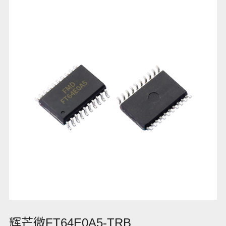
辉芒微FT64E0A5-TRB