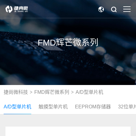
FMD辉芒微系列
捷尚微科技
FMD辉芒微系列
A/D型单片机
A/D型单片机
触摸型单片机
EEPROM存储器
32位单